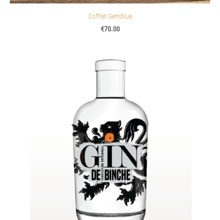
Coffret GemBlue
€70.00