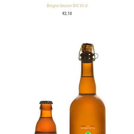
Brogne Session BIO 33 cl
€2.10