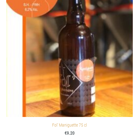
Fol' Maniguette 75 cl
€9.20