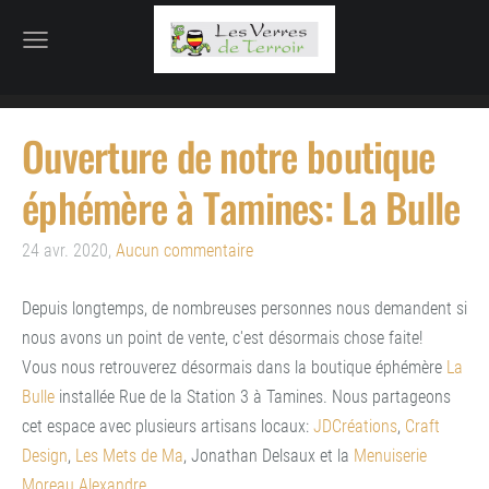
Ouverture de notre boutique
éphémère à Tamines: La Bulle
24 avr. 2020,
Aucun commentaire
Depuis longtemps, de nombreuses personnes nous demandent si
nous avons un point de vente, c'est désormais chose faite!
Vous nous retrouverez désormais dans la boutique éphémère
La
Bulle
installée Rue de la Station 3 à Tamines. Nous partageons
cet espace avec plusieurs artisans locaux:
JDCréations
,
Craft
Design
,
Les Mets de Ma
, Jonathan Delsaux et la
Menuiserie
Moreau Alexandre
.