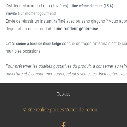
Distillerie Moulin du Loup (Trivières) -
Une crème de rhum (15 %)
s’invite à un moment gourmand !
Envie de réussir un instant raffiné avec ou sans glaçons ? Vous appr
dégustation de ce produit d’
une rondeur généreuse
.
Cette
conçue de façon artisanale est le con
crème à base de rhum belge
multiples occasions.
Pour préserver les qualités gustatives du produit, à conserver au réfr
ouverture et à consommer sous quelques semaines.
Bien agiter avan
Cookies
© Site réalisé par Les Verres de Terroir.