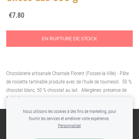
€7.80
EN RUPTURE DE STOCK
Chocolaterie artisanale Chantale Florent (Fosses-la-Ville) - Pâte
de noisette tartinable produite avec de l'huile de tournesol. 50 %
chocolat blanc, 50 % chocolat au lait. Allergènes: présence de
fruits à coque
Nous utilisons les cookies à des fins de marketing, pour
fournir les services et améliorer votre expérience.
Cookies
Personnaliser
© Site réalisé par Les Verres de Terroir.