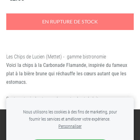
EN RUPTURE DE STOCK
Les Chips de Lucien (Mettet) - gamme bistronomie
Voici la chips à la Carbonade Flamande, inspirée du fameux
plat à la bière brune qui réchauffe les cœurs autant que les
estomacs.
Peut contenir des traces de moutarde et de lait
Nous utilisons les cookies à des fins de marketing, pour
fournir les services et améliorer votre expérience.
Cookies
Personnaliser
© Site réalisé par Les Verres de Terroir.